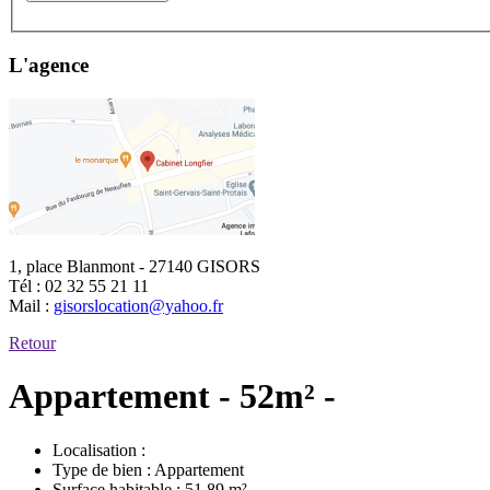
L'agence
1, place Blanmont - 27140 GISORS
Tél :
02 32 55 21 11
Mail :
gisorslocation@yahoo.fr
Retour
Appartement - 52m² -
Localisation :
Type de bien :
Appartement
Surface habitable :
51,89 m²