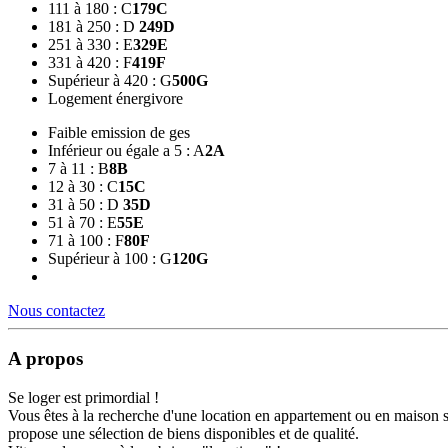
111 à 180 : C
179
C
181 à 250 : D
249
D
251 à 330 : E
329
E
331 à 420 : F
419
F
Supérieur à 420 : G
500
G
Logement énergivore
Faible emission de ges
Inférieur ou égale a 5 : A
2
A
7 à 11 : B
8
B
12 à 30 : C
15
C
31 à 50 : D
35
D
51 à 70 : E
55
E
71 à 100 : F
80
F
Supérieur à 100 : G
120
G
Nous contactez
A propos
Se loger est primordial !
Vous êtes à la recherche d'une location en appartement ou en maison 
propose une sélection de biens disponibles et de qualité.