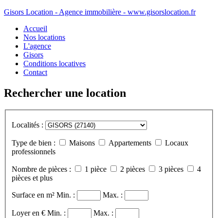
Gisors Location - Agence immobilière - www.gisorslocation.fr
Accueil
Nos locations
L'agence
Gisors
Conditions locatives
Contact
Rechercher une location
Localités :
Type de bien :
Maisons
Appartements
Locaux
professionnels
Nombre de pièces :
1 pièce
2 pièces
3 pièces
4
pièces et plus
Surface en m²
Min. :
Max. :
Loyer en €
Min. :
Max. :