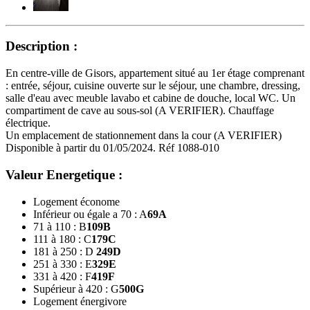
Description :
En centre-ville de Gisors, appartement situé au 1er étage comprenant
: entrée, séjour, cuisine ouverte sur le séjour, une chambre, dressing,
salle d'eau avec meuble lavabo et cabine de douche, local WC. Un
compartiment de cave au sous-sol (A VERIFIER). Chauffage
électrique.
Un emplacement de stationnement dans la cour (A VERIFIER)
Disponible à partir du 01/05/2024. Réf 1088-010
Valeur Energetique :
Logement économe
Inférieur ou égale a 70 : A
69
A
71 à 110 : B
109
B
111 à 180 : C
179
C
181 à 250 : D
249
D
251 à 330 : E
329
E
331 à 420 : F
419
F
Supérieur à 420 : G
500
G
Logement énergivore