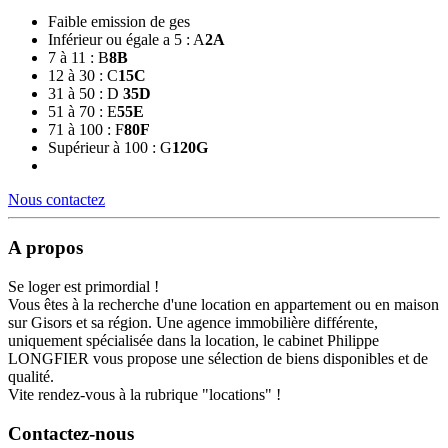
Faible emission de ges
Inférieur ou égale a 5 : A
2
A
7 à 11 : B
8
B
12 à 30 : C
15
C
31 à 50 : D
35
D
51 à 70 : E
55
E
71 à 100 : F
80
F
Supérieur à 100 : G
120
G
Nous contactez
A propos
Se loger est primordial !
Vous êtes à la recherche d'une location en appartement ou en maison
sur Gisors et sa région. Une agence immobilière différente,
uniquement spécialisée dans la location, le cabinet Philippe
LONGFIER vous propose une sélection de biens disponibles et de
qualité.
Vite rendez-vous à la rubrique "locations" !
Contactez-nous