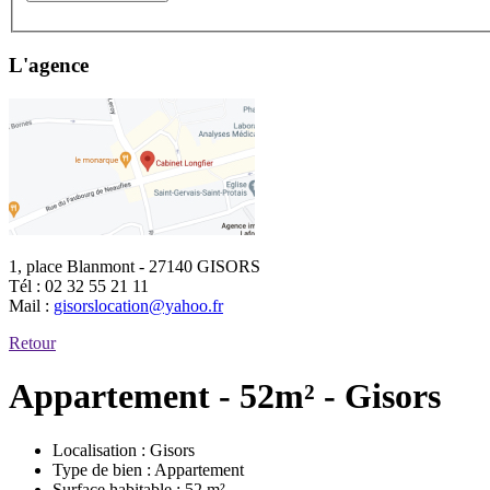
L'agence
1, place Blanmont - 27140 GISORS
Tél :
02 32 55 21 11
Mail :
gisorslocation@yahoo.fr
Retour
Appartement - 52m² - Gisors
Localisation :
Gisors
Type de bien :
Appartement
Surface habitable :
52 m²