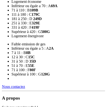
Logement économe
Inférieur ou égale a 70 : A
69
A
71 à 110 : B
109
B
111 à 180 : C
179
C
181 à 250 : D
249
D
251 à 330 : E
329
E
331 à 420 : F
419
F
Supérieur à 420 : G
500
G
Logement énergivore
Faible emission de ges
Inférieur ou égale a 5 : A
2
A
7 à 11 : B
8
B
12 à 30 : C
15
C
31 à 50 : D
35
D
51 à 70 : E
55
E
71 à 100 : F
80
F
Supérieur à 100 : G
120
G
Nous contactez
A propos