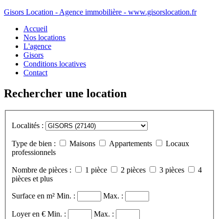
Gisors Location - Agence immobilière - www.gisorslocation.fr
Accueil
Nos locations
L'agence
Gisors
Conditions locatives
Contact
Rechercher une location
Localités :
Type de bien :
Maisons
Appartements
Locaux
professionnels
Nombre de pièces :
1 pièce
2 pièces
3 pièces
4
pièces et plus
Surface en m²
Min. :
Max. :
Loyer en €
Min. :
Max. :