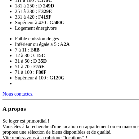
111 à 180 : C
179
C
181 à 250 : D
249
D
251 à 330 : E
329
E
331 à 420 : F
419
F
Supérieur à 420 : G
500
G
Logement énergivore
Faible emission de ges
Inférieur ou égale a 5 : A
2
A
7 à 11 : B
8
B
12 à 30 : C
15
C
31 à 50 : D
35
D
51 à 70 : E
55
E
71 à 100 : F
80
F
Supérieur à 100 : G
120
G
Nous contactez
A propos
Se loger est primordial !
Vous êtes à la recherche d'une location en appartement ou en maison 
propose une sélection de biens disponibles et de qualité.
Vite rendez-vous à la rubrique "locations" !