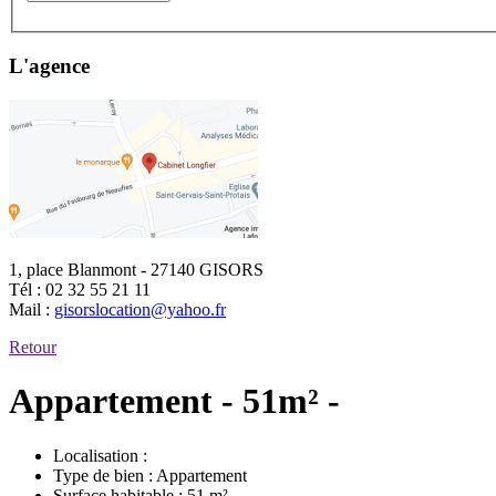
L'agence
1, place Blanmont - 27140 GISORS
Tél :
02 32 55 21 11
Mail :
gisorslocation@yahoo.fr
Retour
Appartement - 51m² -
Localisation :
Type de bien :
Appartement
Surface habitable :
51 m²