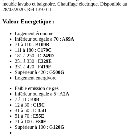
meuble lavabo et baignoire. Chauffage électrique. Disponible au
28/03/2020. Réf 139-011
Valeur Energetique :
Logement économe
Inférieur ou égale a 70 : A
69
A
71 à 110 : B
109
B
111 à 180 : C
179
C
181 à 250 : D
249
D
251 à 330 : E
329
E
331 à 420 : F
419
F
Supérieur à 420 : G
500
G
Logement énergivore
Faible emission de ges
Inférieur ou égale a 5 : A
2
A
7 à 11 : B
8
B
12 à 30 : C
15
C
31 à 50 : D
35
D
51 à 70 : E
55
E
71 à 100 : F
80
F
Supérieur à 100 : G
120
G