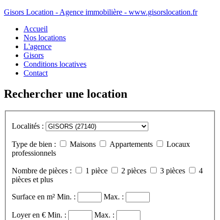
Gisors Location - Agence immobilière - www.gisorslocation.fr
Accueil
Nos locations
L'agence
Gisors
Conditions locatives
Contact
Rechercher une location
Localités :
Type de bien :
Maisons
Appartements
Locaux
professionnels
Nombre de pièces :
1 pièce
2 pièces
3 pièces
4
pièces et plus
Surface en m²
Min. :
Max. :
Loyer en €
Min. :
Max. :