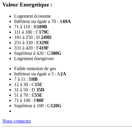
Valeur Energetique :
Logement économe
Inférieur ou égale a 70 : A
69
A
71 à 110 : B
109
B
111 à 180 : C
179
C
181 à 250 : D
249
D
251 à 330 : E
329
E
331 à 420 : F
419
F
Supérieur à 420 : G
500
G
Logement énergivore
Faible emission de ges
Inférieur ou égale a 5 : A
2
A
7 à 11 : B
8
B
12 à 30 : C
15
C
31 à 50 : D
35
D
51 à 70 : E
55
E
71 à 100 : F
80
F
Supérieur à 100 : G
120
G
Nous contactez