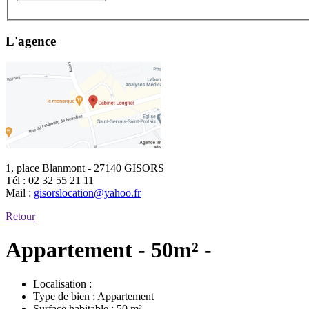
L'agence
1, place Blanmont - 27140 GISORS
Tél :
02 32 55 21 11
Mail :
gisorslocation@yahoo.fr
Retour
Appartement - 50m² -
Localisation :
Type de bien :
Appartement
Surface habitable :
50 m²