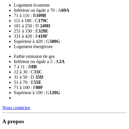
Logement économe
Inférieur ou égale a 70 : A
69
A
71 à 110 : B
109
B
111 à 180 : C
179
C
181 à 250 : D
249
D
251 à 330 : E
329
E
331 à 420 : F
419
F
Supérieur à 420 : G
500
G
Logement énergivore
Faible emission de ges
Inférieur ou égale a 5 : A
2
A
7 à 11 : B
8
B
12 à 30 : C
15
C
31 à 50 : D
35
D
51 à 70 : E
55
E
71 à 100 : F
80
F
Supérieur à 100 : G
120
G
Nous contactez
A propos