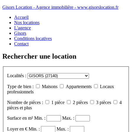
Gisors Location - Agence immobilière - www.gisorslocation.fr
Accueil
Nos locations
L'agence
Gisors
Conditions locatives
Contact
Rechercher une location
Localités :
Type de bien :
Maisons
Appartements
Locaux
professionnels
Nombre de pièces :
1 pièce
2 pièces
3 pièces
4
pièces et plus
Surface en m²
Min. :
Max. :
Loyer en €
Min. :
Max. :