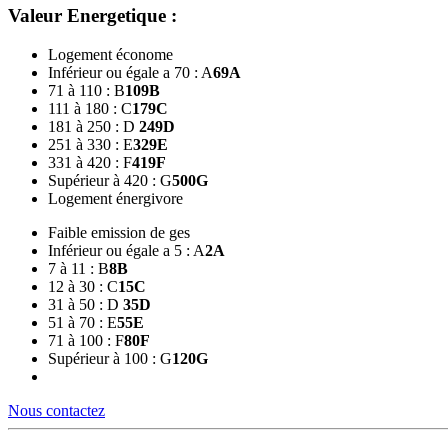
Valeur Energetique :
Logement économe
Inférieur ou égale a 70 : A
69
A
71 à 110 : B
109
B
111 à 180 : C
179
C
181 à 250 : D
249
D
251 à 330 : E
329
E
331 à 420 : F
419
F
Supérieur à 420 : G
500
G
Logement énergivore
Faible emission de ges
Inférieur ou égale a 5 : A
2
A
7 à 11 : B
8
B
12 à 30 : C
15
C
31 à 50 : D
35
D
51 à 70 : E
55
E
71 à 100 : F
80
F
Supérieur à 100 : G
120
G
Nous contactez