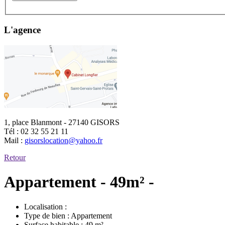
L'agence
1, place Blanmont - 27140 GISORS
Tél :
02 32 55 21 11
Mail :
gisorslocation@yahoo.fr
Retour
Appartement - 49m² -
Localisation :
Type de bien :
Appartement
Surface habitable :
49 m²