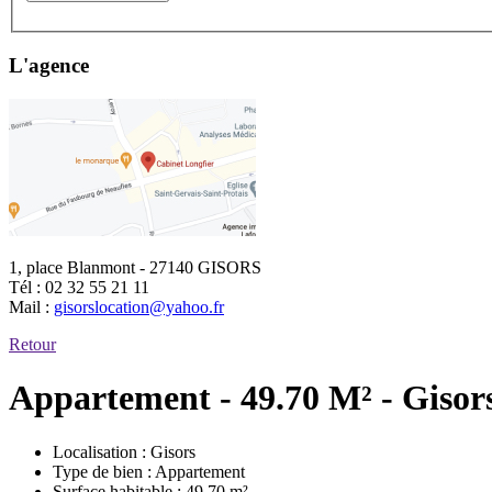
L'agence
1, place Blanmont - 27140 GISORS
Tél :
02 32 55 21 11
Mail :
gisorslocation@yahoo.fr
Retour
Appartement - 49.70 M² - Gisor
Localisation :
Gisors
Type de bien :
Appartement
Surface habitable :
49.70 m²