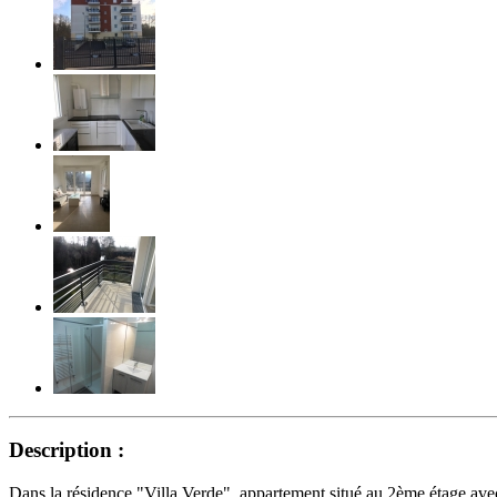
Description :
Dans la résidence "Villa Verde", appartement situé au 2ème étage ave