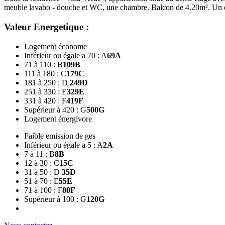
meuble lavabo - douche et WC, une chambre. Balcon de 4.20m². Un e
Valeur Energetique :
Logement économe
Inférieur ou égale a 70 : A
69
A
71 à 110 : B
109
B
111 à 180 : C
179
C
181 à 250 : D
249
D
251 à 330 : E
329
E
331 à 420 : F
419
F
Supérieur à 420 : G
500
G
Logement énergivore
Faible emission de ges
Inférieur ou égale a 5 : A
2
A
7 à 11 : B
8
B
12 à 30 : C
15
C
31 à 50 : D
35
D
51 à 70 : E
55
E
71 à 100 : F
80
F
Supérieur à 100 : G
120
G