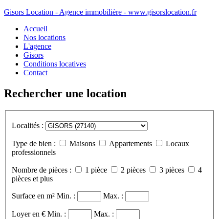
Gisors Location - Agence immobilière - www.gisorslocation.fr
Accueil
Nos locations
L'agence
Gisors
Conditions locatives
Contact
Rechercher une location
Localités :
Type de bien :
Maisons
Appartements
Locaux
professionnels
Nombre de pièces :
1 pièce
2 pièces
3 pièces
4
pièces et plus
Surface en m²
Min. :
Max. :
Loyer en €
Min. :
Max. :