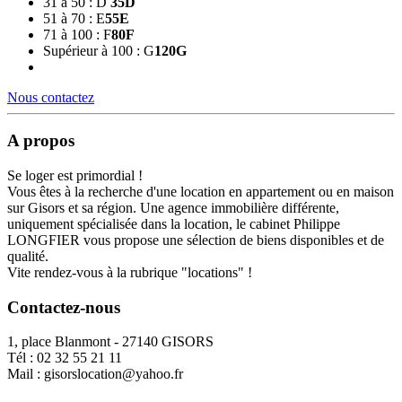
31 à 50 : D
35
D
51 à 70 : E
55
E
71 à 100 : F
80
F
Supérieur à 100 : G
120
G
Nous contactez
A propos
Se loger est primordial !
Vous êtes à la recherche d'une location en appartement ou en maison
sur Gisors et sa région. Une agence immobilière différente,
uniquement spécialisée dans la location, le cabinet Philippe
LONGFIER vous propose une sélection de biens disponibles et de
qualité.
Vite rendez-vous à la rubrique "locations" !
Contactez-nous
1, place Blanmont - 27140 GISORS
Tél :
02 32 55 21 11
Mail :
gisorslocation@yahoo.fr