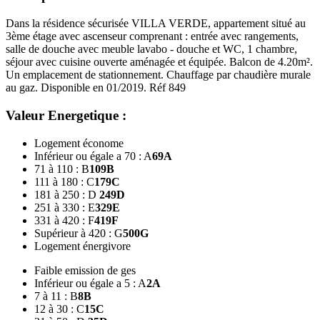
Dans la résidence sécurisée VILLA VERDE, appartement situé au
3ème étage avec ascenseur comprenant : entrée avec rangements,
salle de douche avec meuble lavabo - douche et WC, 1 chambre,
séjour avec cuisine ouverte aménagée et équipée. Balcon de 4.20m².
Un emplacement de stationnement. Chauffage par chaudière murale
au gaz. Disponible en 01/2019. Réf 849
Valeur Energetique :
Logement économe
Inférieur ou égale a 70 : A
69
A
71 à 110 : B
109
B
111 à 180 : C
179
C
181 à 250 : D
249
D
251 à 330 : E
329
E
331 à 420 : F
419
F
Supérieur à 420 : G
500
G
Logement énergivore
Faible emission de ges
Inférieur ou égale a 5 : A
2
A
7 à 11 : B
8
B
12 à 30 : C
15
C