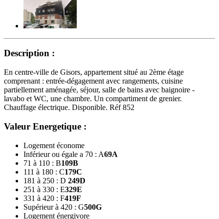
Description :
En centre-ville de Gisors, appartement situé au 2ème étage
comprenant : entrée-dégagement avec rangements, cuisine
partiellement aménagée, séjour, salle de bains avec baignoire -
lavabo et WC, une chambre. Un compartiment de grenier.
Chauffage électrique. Disponible. Réf 852
Valeur Energetique :
Logement économe
Inférieur ou égale a 70 : A
69
A
71 à 110 : B
109
B
111 à 180 : C
179
C
181 à 250 : D
249
D
251 à 330 : E
329
E
331 à 420 : F
419
F
Supérieur à 420 : G
500
G
Logement énergivore