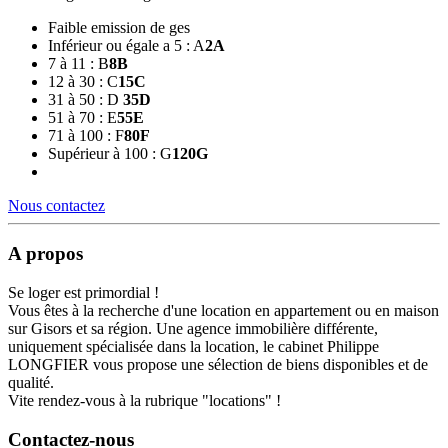
Faible emission de ges
Inférieur ou égale a 5 : A
2
A
7 à 11 : B
8
B
12 à 30 : C
15
C
31 à 50 : D
35
D
51 à 70 : E
55
E
71 à 100 : F
80
F
Supérieur à 100 : G
120
G
Nous contactez
A propos
Se loger est primordial !
Vous êtes à la recherche d'une location en appartement ou en maison
sur Gisors et sa région. Une agence immobilière différente,
uniquement spécialisée dans la location, le cabinet Philippe
LONGFIER vous propose une sélection de biens disponibles et de
qualité.
Vite rendez-vous à la rubrique "locations" !
Contactez-nous