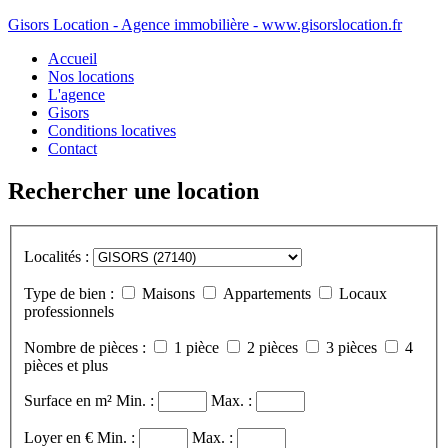
Gisors Location - Agence immobilière - www.gisorslocation.fr
Accueil
Nos locations
L'agence
Gisors
Conditions locatives
Contact
Rechercher une location
Localités :
Type de bien :
Maisons
Appartements
Locaux
professionnels
Nombre de pièces :
1 pièce
2 pièces
3 pièces
4
pièces et plus
Surface en m²
Min. :
Max. :
Loyer en €
Min. :
Max. :