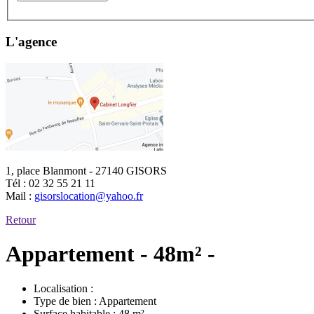
L'agence
1, place Blanmont - 27140 GISORS
Tél :
02 32 55 21 11
Mail :
gisorslocation@yahoo.fr
Retour
Appartement - 48m² -
Localisation :
Type de bien :
Appartement
Surface habitable :
48 m²