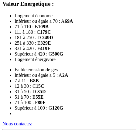
Valeur Energetique :
Logement économe
Inférieur ou égale a 70 : A
69
A
71 à 110 : B
109
B
111 à 180 : C
179
C
181 à 250 : D
249
D
251 à 330 : E
329
E
331 à 420 : F
419
F
Supérieur à 420 : G
500
G
Logement énergivore
Faible emission de ges
Inférieur ou égale a 5 : A
2
A
7 à 11 : B
8
B
12 à 30 : C
15
C
31 à 50 : D
35
D
51 à 70 : E
55
E
71 à 100 : F
80
F
Supérieur à 100 : G
120
G
Nous contactez