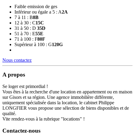
Faible emission de ges
Inférieur ou égale a 5 : A
2
A
7 à 11 : B
8
B
12 à 30 : C
15
C
31 à 50 : D
35
D
51 à 70 : E
55
E
71 à 100 : F
80
F
Supérieur à 100 : G
120
G
Nous contactez
A propos
Se loger est primordial !
Vous êtes à la recherche d'une location en appartement ou en maison
sur Gisors et sa région. Une agence immobilière différente,
uniquement spécialisée dans la location, le cabinet Philippe
LONGFIER vous propose une sélection de biens disponibles et de
qualité.
Vite rendez-vous à la rubrique "locations" !
Contactez-nous