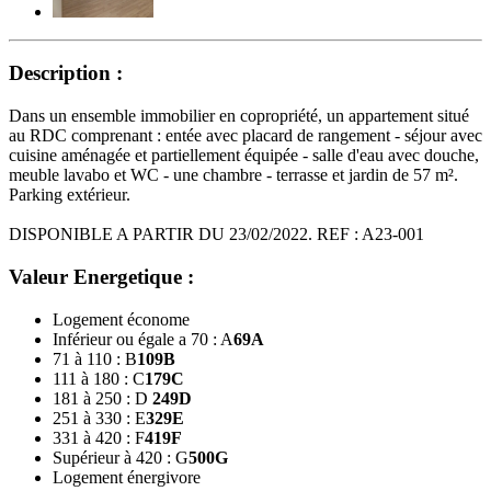
Description :
Dans un ensemble immobilier en copropriété, un appartement situé
au RDC comprenant : entée avec placard de rangement - séjour avec
cuisine aménagée et partiellement équipée - salle d'eau avec douche,
meuble lavabo et WC - une chambre - terrasse et jardin de 57 m².
Parking extérieur.
DISPONIBLE A PARTIR DU 23/02/2022. REF : A23-001
Valeur Energetique :
Logement économe
Inférieur ou égale a 70 : A
69
A
71 à 110 : B
109
B
111 à 180 : C
179
C
181 à 250 : D
249
D
251 à 330 : E
329
E
331 à 420 : F
419
F
Supérieur à 420 : G
500
G
Logement énergivore