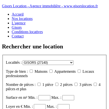
Gisors Location - Agence immobilière - www.gisorslocation.fr
Accueil
Nos locations
L'agence
Gisors
Conditions locatives
Contact
Rechercher une location
Localités :
Type de bien :
Maisons
Appartements
Locaux
professionnels
Nombre de pièces :
1 pièce
2 pièces
3 pièces
4
pièces et plus
Surface en m²
Min. :
Max. :
Loyer en €
Min. :
Max. :