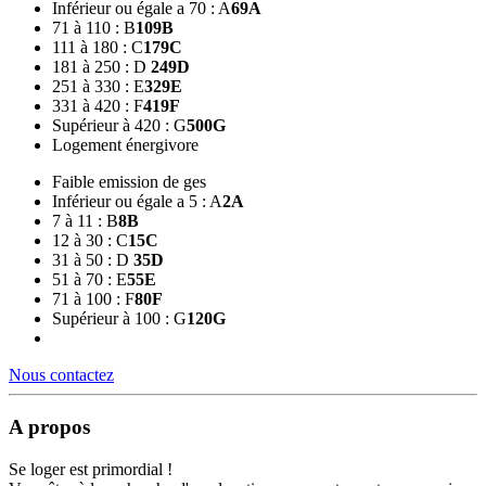
Inférieur ou égale a 70 : A
69
A
71 à 110 : B
109
B
111 à 180 : C
179
C
181 à 250 : D
249
D
251 à 330 : E
329
E
331 à 420 : F
419
F
Supérieur à 420 : G
500
G
Logement énergivore
Faible emission de ges
Inférieur ou égale a 5 : A
2
A
7 à 11 : B
8
B
12 à 30 : C
15
C
31 à 50 : D
35
D
51 à 70 : E
55
E
71 à 100 : F
80
F
Supérieur à 100 : G
120
G
Nous contactez
A propos
Se loger est primordial !