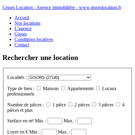
Gisors Location - Agence immobilière - www.gisorslocation.fr
Accueil
Nos locations
L'agence
Gisors
Conditions locatives
Contact
Rechercher une location
Localités :
Type de bien :
Maisons
Appartements
Locaux
professionnels
Nombre de pièces :
1 pièce
2 pièces
3 pièces
4
pièces et plus
Surface en m²
Min. :
Max. :
Loyer en €
Min. :
Max. :