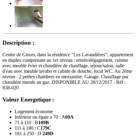
Description :
Centre de Gisors, dans la résidence "Les Lavandières", appartement
en duplex comprenant au 1er niveau : entrée/dégagement, cuisine
avec meuble évier et chaudière de chauffage, séjour/salon, salle
d'eau avec meuble lavabo et cabine de douche, local WC. Au 2ème
niveau : 2 petites chambres en mezzanine. Garage. Chauffage par
chaudière murale au gaz. DISPONIBLE AU 28/12/2017 - Réf :
838-020
Valeur Energetique :
Logement économe
Inférieur ou égale a 70 : A
69
A
71 à 110 : B
109
B
111 à 180 : C
179
C
181 à 250 : D
249
D