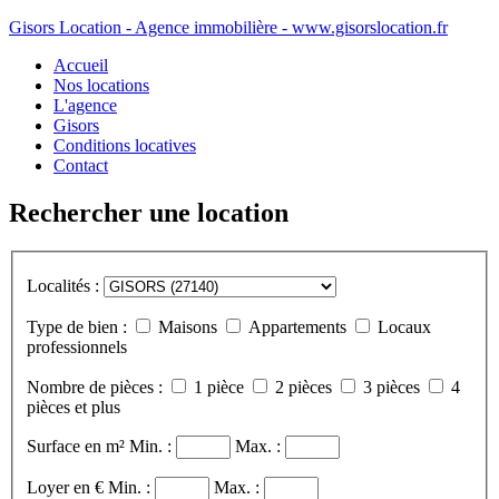
Gisors Location - Agence immobilière - www.gisorslocation.fr
Accueil
Nos locations
L'agence
Gisors
Conditions locatives
Contact
Rechercher une location
Localités :
Type de bien :
Maisons
Appartements
Locaux
professionnels
Nombre de pièces :
1 pièce
2 pièces
3 pièces
4
pièces et plus
Surface en m²
Min. :
Max. :
Loyer en €
Min. :
Max. :