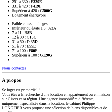
251 à 330 : E
329
E
331 à 420 : F
419
F
Supérieur à 420 : G
500
G
Logement énergivore
Faible emission de ges
Inférieur ou égale a 5 : A
2
A
7 à 11 : B
8
B
12 à 30 : C
15
C
31 à 50 : D
35
D
51 à 70 : E
55
E
71 à 100 : F
80
F
Supérieur à 100 : G
120
G
Nous contactez
A propos
Se loger est primordial !
Vous êtes à la recherche d'une location en appartement ou en maison
sur Gisors et sa région. Une agence immobilière différente,
uniquement spécialisée dans la location, le cabinet Philippe
LONGFIER vous propose une sélection de biens disponibles et de