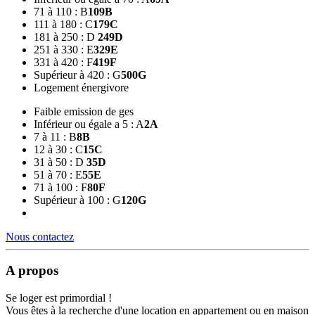
71 à 110 : B
109
B
111 à 180 : C
179
C
181 à 250 : D
249
D
251 à 330 : E
329
E
331 à 420 : F
419
F
Supérieur à 420 : G
500
G
Logement énergivore
Faible emission de ges
Inférieur ou égale a 5 : A
2
A
7 à 11 : B
8
B
12 à 30 : C
15
C
31 à 50 : D
35
D
51 à 70 : E
55
E
71 à 100 : F
80
F
Supérieur à 100 : G
120
G
Nous contactez
A propos
Se loger est primordial !
Vous êtes à la recherche d'une location en appartement ou en maison