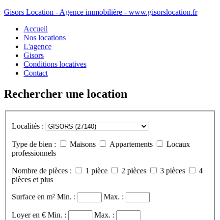
Gisors Location - Agence immobilière - www.gisorslocation.fr
Accueil
Nos locations
L'agence
Gisors
Conditions locatives
Contact
Rechercher une location
Localités :
Type de bien :
Maisons
Appartements
Locaux
professionnels
Nombre de pièces :
1 pièce
2 pièces
3 pièces
4
pièces et plus
Surface en m²
Min. :
Max. :
Loyer en €
Min. :
Max. :