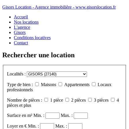
Gisors Location - Agence immobilière - www.gisorslocation.fr
Accueil
Nos locations
L'agence
Gisors
Conditions locatives
Contact
Rechercher une location
Localités :
Type de bien :
Maisons
Appartements
Locaux
professionnels
Nombre de pièces :
1 pièce
2 pièces
3 pièces
4
pièces et plus
Surface en m²
Min. :
Max. :
Loyer en €
Min. :
Max. :