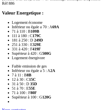
Réf 886
Valeur Energetique :
Logement économe
Inférieur ou égale a 70 : A
69
A
71 à 110 : B
109
B
111 à 180 : C
179
C
181 à 250 : D
249
D
251 à 330 : E
329
E
331 à 420 : F
419
F
Supérieur à 420 : G
500
G
Logement énergivore
Faible emission de ges
Inférieur ou égale a 5 : A
2
A
7 à 11 : B
8
B
12 à 30 : C
15
C
31 à 50 : D
35
D
51 à 70 : E
55
E
71 à 100 : F
80
F
Supérieur à 100 : G
120
G
Nous contactez