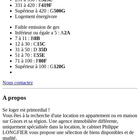
331 à 420 : F
419
F
Supérieur à 420 : G
500
G
Logement énergivore
Faible emission de ges
Inférieur ou égale a 5 : A
2
A
7 à 11 : B
8
B
12 à 30 : C
15
C
31 à 50 : D
35
D
51 à 70 : E
55
E
71 à 100 : F
80
F
Supérieur à 100 : G
120
G
Nous contactez
A propos
Se loger est primordial !
Vous êtes à la recherche d'une location en appartement ou en maison
sur Gisors et sa région. Une agence immobilière différente,
uniquement spécialisée dans la location, le cabinet Philippe
LONGFIER vous propose une sélection de biens disponibles et de
qualité.