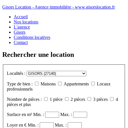
Gisors Location - Agence immobilière - www.gisorslocation.fr
Accueil
Nos locations
L'agence
Gisors
Conditions locatives
Contact
Rechercher une location
Localités :
Type de bien :
Maisons
Appartements
Locaux
professionnels
Nombre de pièces :
1 pièce
2 pièces
3 pièces
4
pièces et plus
Surface en m²
Min. :
Max. :
Loyer en €
Min. :
Max. :