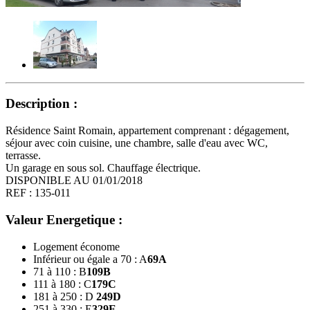
Description :
Résidence Saint Romain, appartement comprenant : dégagement,
séjour avec coin cuisine, une chambre, salle d'eau avec WC,
terrasse.
Un garage en sous sol. Chauffage électrique.
DISPONIBLE AU 01/01/2018
REF : 135-011
Valeur Energetique :
Logement économe
Inférieur ou égale a 70 : A
69
A
71 à 110 : B
109
B
111 à 180 : C
179
C
181 à 250 : D
249
D
251 à 330 : E
329
E