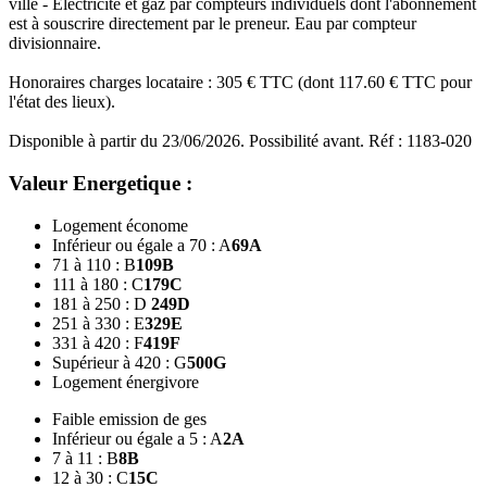
ville - Electricité et gaz par compteurs individuels dont l'abonnement
est à souscrire directement par le preneur. Eau par compteur
divisionnaire.
Honoraires charges locataire : 305 € TTC (dont 117.60 € TTC pour
l'état des lieux).
Disponible à partir du 23/06/2026. Possibilité avant. Réf : 1183-020
Valeur Energetique :
Logement économe
Inférieur ou égale a 70 : A
69
A
71 à 110 : B
109
B
111 à 180 : C
179
C
181 à 250 : D
249
D
251 à 330 : E
329
E
331 à 420 : F
419
F
Supérieur à 420 : G
500
G
Logement énergivore
Faible emission de ges
Inférieur ou égale a 5 : A
2
A
7 à 11 : B
8
B
12 à 30 : C
15
C