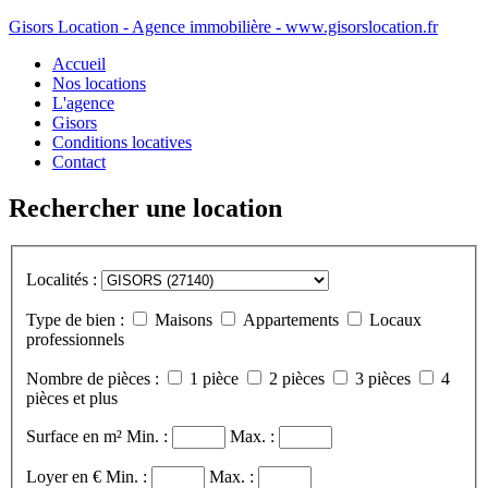
Gisors Location - Agence immobilière - www.gisorslocation.fr
Accueil
Nos locations
L'agence
Gisors
Conditions locatives
Contact
Rechercher une location
Localités :
Type de bien :
Maisons
Appartements
Locaux
professionnels
Nombre de pièces :
1 pièce
2 pièces
3 pièces
4
pièces et plus
Surface en m²
Min. :
Max. :
Loyer en €
Min. :
Max. :