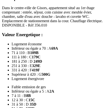
Dans le centre-ville de Gisors, appartement situé au 1er étage
comprenant : entrée, séjour, coin cuisine avec meuble évier,
chambre, salle d'eau avec douche - lavabo et cuvette WC.
Emplacement de stationnement dans la cour. Chauffage électrique.
DISPONIBLE - Réf 356.010
Valeur Energetique :
Logement économe
Inférieur ou égale a 70 : A
69
A
71 à 110 : B
109
B
111 à 180 : C
179
C
181 à 250 : D
249
D
251 à 330 : E
329
E
331 à 420 : F
419
F
Supérieur à 420 : G
500
G
Logement énergivore
Faible emission de ges
Inférieur ou égale a 5 : A
2
A
7 à 11 : B
8
B
12 à 30 : C
15
C
31 à 50 : D
35
D