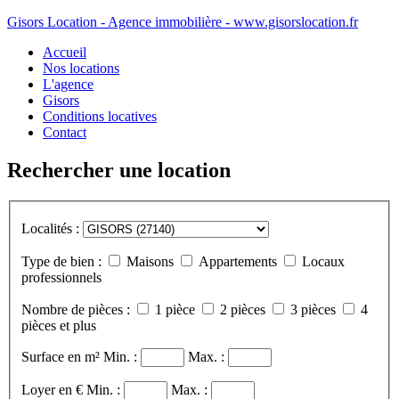
Gisors Location - Agence immobilière - www.gisorslocation.fr
Accueil
Nos locations
L'agence
Gisors
Conditions locatives
Contact
Rechercher une location
Localités :
Type de bien :
Maisons
Appartements
Locaux
professionnels
Nombre de pièces :
1 pièce
2 pièces
3 pièces
4
pièces et plus
Surface en m²
Min. :
Max. :
Loyer en €
Min. :
Max. :