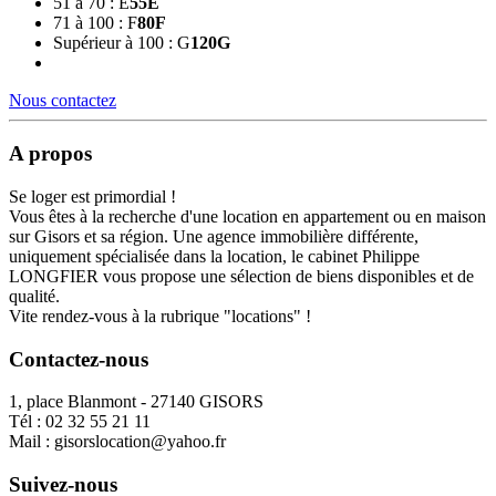
51 à 70 : E
55
E
71 à 100 : F
80
F
Supérieur à 100 : G
120
G
Nous contactez
A propos
Se loger est primordial !
Vous êtes à la recherche d'une location en appartement ou en maison
sur Gisors et sa région. Une agence immobilière différente,
uniquement spécialisée dans la location, le cabinet Philippe
LONGFIER vous propose une sélection de biens disponibles et de
qualité.
Vite rendez-vous à la rubrique "locations" !
Contactez-nous
1, place Blanmont - 27140 GISORS
Tél :
02 32 55 21 11
Mail :
gisorslocation@yahoo.fr
Suivez-nous