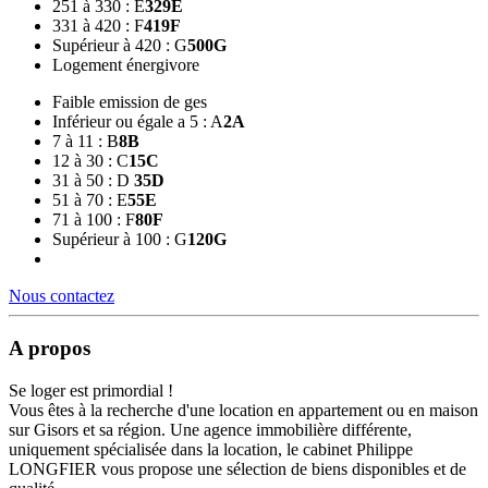
251 à 330 : E
329
E
331 à 420 : F
419
F
Supérieur à 420 : G
500
G
Logement énergivore
Faible emission de ges
Inférieur ou égale a 5 : A
2
A
7 à 11 : B
8
B
12 à 30 : C
15
C
31 à 50 : D
35
D
51 à 70 : E
55
E
71 à 100 : F
80
F
Supérieur à 100 : G
120
G
Nous contactez
A propos
Se loger est primordial !
Vous êtes à la recherche d'une location en appartement ou en maison
sur Gisors et sa région. Une agence immobilière différente,
uniquement spécialisée dans la location, le cabinet Philippe
LONGFIER vous propose une sélection de biens disponibles et de