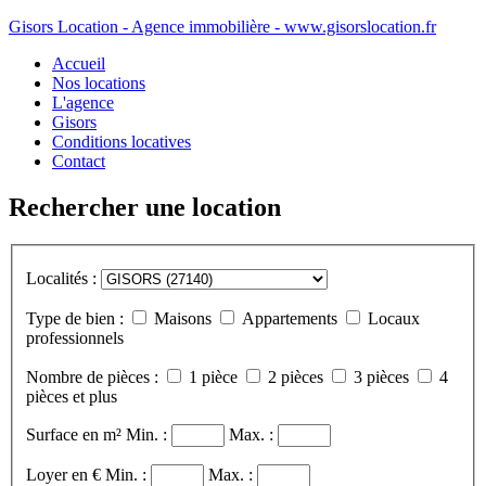
Gisors Location - Agence immobilière - www.gisorslocation.fr
Accueil
Nos locations
L'agence
Gisors
Conditions locatives
Contact
Rechercher une location
Localités :
Type de bien :
Maisons
Appartements
Locaux
professionnels
Nombre de pièces :
1 pièce
2 pièces
3 pièces
4
pièces et plus
Surface en m²
Min. :
Max. :
Loyer en €
Min. :
Max. :