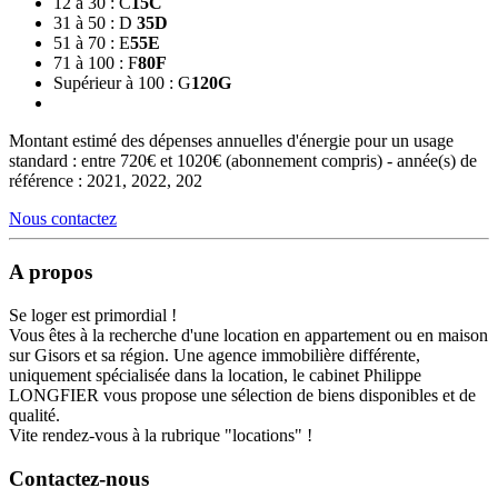
12 à 30 : C
15
C
31 à 50 : D
35
D
51 à 70 : E
55
E
71 à 100 : F
80
F
Supérieur à 100 : G
120
G
Montant estimé des dépenses annuelles d'énergie pour un usage
standard : entre 720€ et 1020€ (abonnement compris) - année(s) de
référence : 2021, 2022, 202
Nous contactez
A propos
Se loger est primordial !
Vous êtes à la recherche d'une location en appartement ou en maison
sur Gisors et sa région. Une agence immobilière différente,
uniquement spécialisée dans la location, le cabinet Philippe
LONGFIER vous propose une sélection de biens disponibles et de
qualité.
Vite rendez-vous à la rubrique "locations" !
Contactez-nous