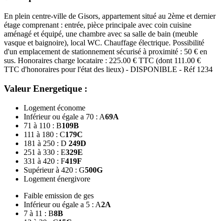
En plein centre-ville de Gisors, appartement situé au 2ème et dernier
étage comprenant : entrée, pièce principale avec coin cuisine
aménagé et équipé, une chambre avec sa salle de bain (meuble
vasque et baignoire), local WC. Chauffage électrique. Possibilité
d'un emplacement de stationnement sécurisé à proximité : 50 € en
sus. Honoraires charge locataire : 225.00 € TTC (dont 111.00 €
TTC d'honoraires pour l'état des lieux) - DISPONIBLE - Réf 1234
Valeur Energetique :
Logement économe
Inférieur ou égale a 70 : A
69
A
71 à 110 : B
109
B
111 à 180 : C
179
C
181 à 250 : D
249
D
251 à 330 : E
329
E
331 à 420 : F
419
F
Supérieur à 420 : G
500
G
Logement énergivore
Faible emission de ges
Inférieur ou égale a 5 : A
2
A
7 à 11 : B
8
B