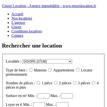
Gisors Location - Agence immobilière - www.gisorslocation.fr
Accueil
Nos locations
L'agence
Gisors
Conditions locatives
Contact
Rechercher une location
Localités :
Type de bien :
Maisons
Appartements
Locaux
professionnels
Nombre de pièces :
1 pièce
2 pièces
3 pièces
4
pièces et plus
Surface en m²
Min. :
Max. :
Loyer en €
Min. :
Max. :