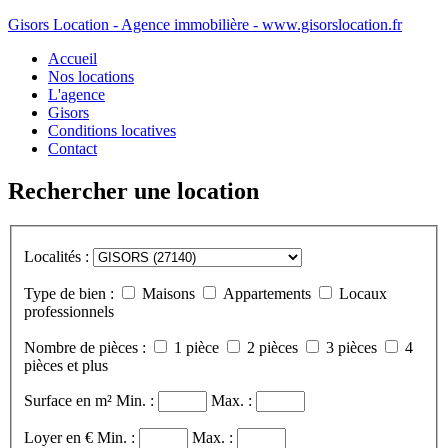
Gisors Location - Agence immobilière - www.gisorslocation.fr
Accueil
Nos locations
L'agence
Gisors
Conditions locatives
Contact
Rechercher une location
Localités :
Type de bien :
Maisons
Appartements
Locaux
professionnels
Nombre de pièces :
1 pièce
2 pièces
3 pièces
4
pièces et plus
Surface en m²
Min. :
Max. :
Loyer en €
Min. :
Max. :