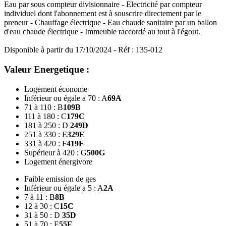
Eau par sous compteur divisionnaire - Electricité par compteur
individuel dont l'abonnement est à souscrire directement par le
preneur - Chauffage électrique - Eau chaude sanitaire par un ballon
d'eau chaude électrique - Immeuble raccordé au tout à l'égout.
Disponible à partir du 17/10/2024 - Réf : 135-012
Valeur Energetique :
Logement économe
Inférieur ou égale a 70 : A
69
A
71 à 110 : B
109
B
111 à 180 : C
179
C
181 à 250 : D
249
D
251 à 330 : E
329
E
331 à 420 : F
419
F
Supérieur à 420 : G
500
G
Logement énergivore
Faible emission de ges
Inférieur ou égale a 5 : A
2
A
7 à 11 : B
8
B
12 à 30 : C
15
C
31 à 50 : D
35
D
51 à 70 : E
55
E