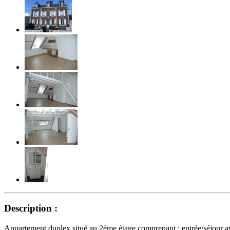
Description :
Appartement duplex situé au 2ème étage comprenant : entrée/séjour a