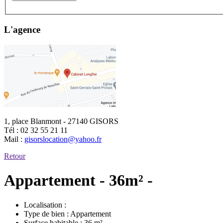
L'agence
1, place Blanmont - 27140 GISORS
Tél :
02 32 55 21 11
Mail :
gisorslocation@yahoo.fr
Retour
Appartement - 36m² -
Localisation :
Type de bien :
Appartement
Surface habitable :
36 m²