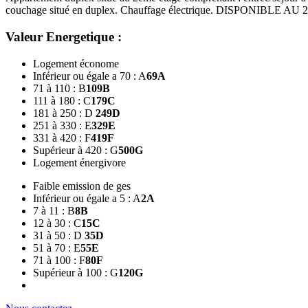
couchage situé en duplex. Chauffage électrique. DISPONIBLE AU 2
Valeur Energetique :
Logement économe
Inférieur ou égale a 70 : A
69
A
71 à 110 : B
109
B
111 à 180 : C
179
C
181 à 250 : D
249
D
251 à 330 : E
329
E
331 à 420 : F
419
F
Supérieur à 420 : G
500
G
Logement énergivore
Faible emission de ges
Inférieur ou égale a 5 : A
2
A
7 à 11 : B
8
B
12 à 30 : C
15
C
31 à 50 : D
35
D
51 à 70 : E
55
E
71 à 100 : F
80
F
Supérieur à 100 : G
120
G