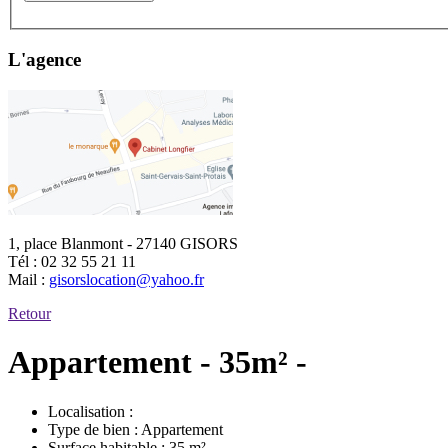
L'agence
1, place Blanmont - 27140 GISORS
Tél :
02 32 55 21 11
Mail :
gisorslocation@yahoo.fr
Retour
Appartement - 35m² -
Localisation :
Type de bien :
Appartement
Surface habitable :
35 m²