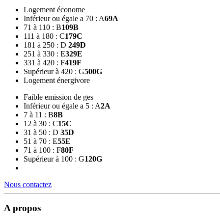
Logement économe
Inférieur ou égale a 70 : A
69
A
71 à 110 : B
109
B
111 à 180 : C
179
C
181 à 250 : D
249
D
251 à 330 : E
329
E
331 à 420 : F
419
F
Supérieur à 420 : G
500
G
Logement énergivore
Faible emission de ges
Inférieur ou égale a 5 : A
2
A
7 à 11 : B
8
B
12 à 30 : C
15
C
31 à 50 : D
35
D
51 à 70 : E
55
E
71 à 100 : F
80
F
Supérieur à 100 : G
120
G
Nous contactez
A propos