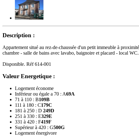
Description :
Appartement situé au rez-de-chaussée d'un petit immeuble à proximité
chambre - salle de bains avec lavabo, baignoire et placard - local 
Disponible. Réf 614-001
Valeur Energetique :
Logement économe
Inférieur ou égale a 70 : A
69
A
71 à 110 : B
109
B
111 à 180 : C
179
C
181 à 250 : D
249
D
251 à 330 : E
329
E
331 à 420 : F
419
F
Supérieur à 420 : G
500
G
Logement énergivore