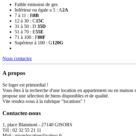
Faible emission de ges
Inférieur ou égale a 5 : A
2
A
7 à 11 : B
8
B
12 à 30 : C
15
C
31 à 50 : D
35
D
51 à 70 : E
55
E
71 à 100 : F
80
F
Supérieur à 100 : G
120
G
Nous contactez
A propos
Se loger est primordial !
Vous êtes à la recherche d'une location en appartement ou en maison 
propose une sélection de biens disponibles et de qualité.
Vite rendez-vous à la rubrique "locations" !
Contactez-nous
1, place Blanmont - 27140 GISORS
Tél :
02 32 55 21 11
Mail :
gisorslocation@yahoo.fr