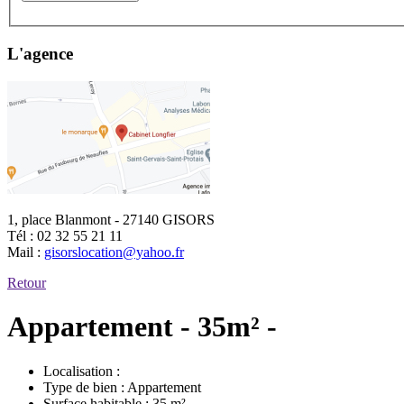
L'agence
1, place Blanmont - 27140 GISORS
Tél :
02 32 55 21 11
Mail :
gisorslocation@yahoo.fr
Retour
Appartement - 35m² -
Localisation :
Type de bien :
Appartement
Surface habitable :
35 m²