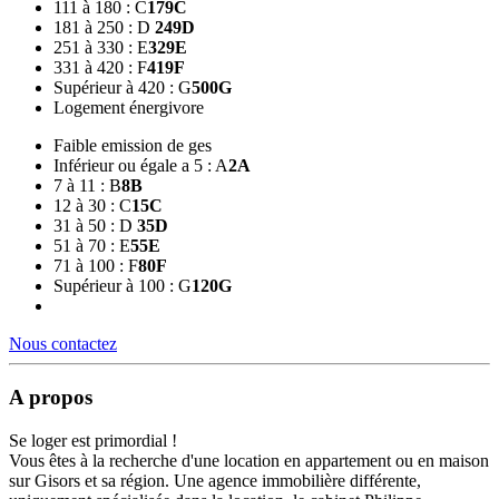
111 à 180 : C
179
C
181 à 250 : D
249
D
251 à 330 : E
329
E
331 à 420 : F
419
F
Supérieur à 420 : G
500
G
Logement énergivore
Faible emission de ges
Inférieur ou égale a 5 : A
2
A
7 à 11 : B
8
B
12 à 30 : C
15
C
31 à 50 : D
35
D
51 à 70 : E
55
E
71 à 100 : F
80
F
Supérieur à 100 : G
120
G
Nous contactez
A propos
Se loger est primordial !
Vous êtes à la recherche d'une location en appartement ou en maison
sur Gisors et sa région. Une agence immobilière différente,