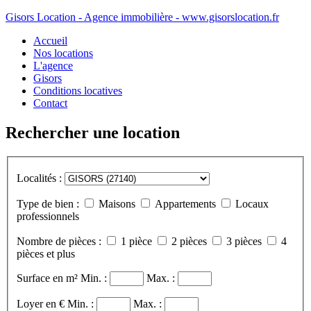
Gisors Location - Agence immobilière - www.gisorslocation.fr
Accueil
Nos locations
L'agence
Gisors
Conditions locatives
Contact
Rechercher une location
Localités :
Type de bien :
Maisons
Appartements
Locaux
professionnels
Nombre de pièces :
1 pièce
2 pièces
3 pièces
4
pièces et plus
Surface en m²
Min. :
Max. :
Loyer en €
Min. :
Max. :