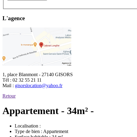
L'agence
1, place Blanmont - 27140 GISORS
Tél :
02 32 55 21 11
Mail :
gisorslocation@yahoo.fr
Retour
Appartement - 34m² -
Localisation :
Type de bien :
Appartement
Surface habitable :
34 m²