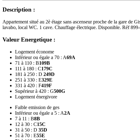
Description :
Appartement situé au 2è étage sans ascenseur proche de la gare de Gi
lavabo, local WC. 1 cave. Chauffage électrique. Disponible. Réf 899
Valeur Energetique :
Logement économe
Inférieur ou égale a 70 : A
69
A
71 à 110 : B
109
B
111 à 180 : C
179
C
181 à 250 : D
249
D
251 à 330 : E
329
E
331 à 420 : F
419
F
Supérieur à 420 : G
500
G
Logement énergivore
Faible emission de ges
Inférieur ou égale a 5 : A
2
A
7 à 11 : B
8
B
12 à 30 : C
15
C
31 à 50 : D
35
D
51 à 70 : E
55
E