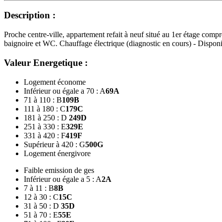
Description :
Proche centre-ville, appartement refait à neuf situé au 1er étage compr
baignoire et WC. Chauffage électrique (diagnostic en cours) - Dispon
Valeur Energetique :
Logement économe
Inférieur ou égale a 70 : A
69
A
71 à 110 : B
109
B
111 à 180 : C
179
C
181 à 250 : D
249
D
251 à 330 : E
329
E
331 à 420 : F
419
F
Supérieur à 420 : G
500
G
Logement énergivore
Faible emission de ges
Inférieur ou égale a 5 : A
2
A
7 à 11 : B
8
B
12 à 30 : C
15
C
31 à 50 : D
35
D
51 à 70 : E
55
E