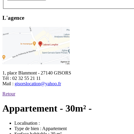
L'agence
1, place Blanmont - 27140 GISORS
Tél :
02 32 55 21 11
Mail :
gisorslocation@yahoo.fr
Retour
Appartement - 30m² -
Localisation :
Type de bien :
Appartement
Surface habitable :
30 m²