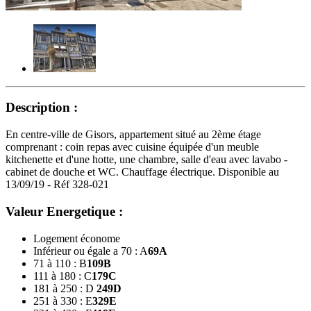
Description :
En centre-ville de Gisors, appartement situé au 2ème étage
comprenant : coin repas avec cuisine équipée d'un meuble
kitchenette et d'une hotte, une chambre, salle d'eau avec lavabo -
cabinet de douche et WC. Chauffage électrique. Disponible au
13/09/19 - Réf 328-021
Valeur Energetique :
Logement économe
Inférieur ou égale a 70 : A
69
A
71 à 110 : B
109
B
111 à 180 : C
179
C
181 à 250 : D
249
D
251 à 330 : E
329
E