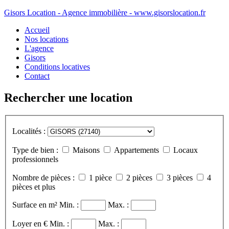
Gisors Location - Agence immobilière - www.gisorslocation.fr
Accueil
Nos locations
L'agence
Gisors
Conditions locatives
Contact
Rechercher une location
Localités :
Type de bien :
Maisons
Appartements
Locaux
professionnels
Nombre de pièces :
1 pièce
2 pièces
3 pièces
4
pièces et plus
Surface en m²
Min. :
Max. :
Loyer en €
Min. :
Max. :