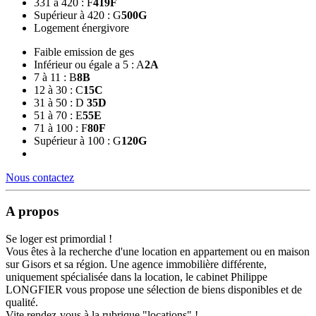
331 à 420 : F
419
F
Supérieur à 420 : G
500
G
Logement énergivore
Faible emission de ges
Inférieur ou égale a 5 : A
2
A
7 à 11 : B
8
B
12 à 30 : C
15
C
31 à 50 : D
35
D
51 à 70 : E
55
E
71 à 100 : F
80
F
Supérieur à 100 : G
120
G
Nous contactez
A propos
Se loger est primordial !
Vous êtes à la recherche d'une location en appartement ou en maison
sur Gisors et sa région. Une agence immobilière différente,
uniquement spécialisée dans la location, le cabinet Philippe
LONGFIER vous propose une sélection de biens disponibles et de
qualité.
Vite rendez-vous à la rubrique "locations" !