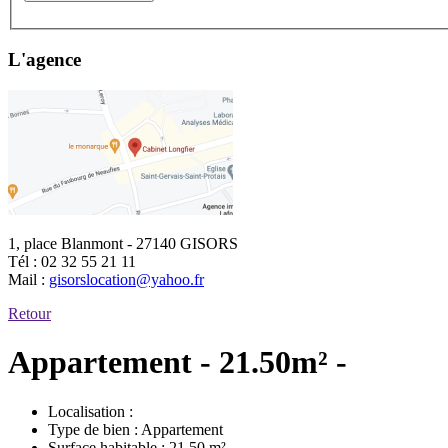
L'agence
1, place Blanmont - 27140 GISORS
Tél :
02 32 55 21 11
Mail :
gisorslocation@yahoo.fr
Retour
Appartement - 21.50m² -
Localisation :
Type de bien :
Appartement
Surface habitable :
21.50 m²