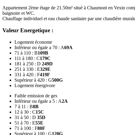
Appartement 2ème étage de 21.50m² situé à Chaumont en Vexin comprena
baignoire et WC.
Chauffage individuel et eau chaude sanitaire par une chaudière murale
Valeur Energetique :
Logement économe
Inférieur ou égale a 70 : A
69
A
71 à 110 : B
109
B
111 à 180 : C
179
C
181 à 250 : D
249
D
251 à 330 : E
329
E
331 à 420 : F
419
F
Supérieur à 420 : G
500
G
Logement énergivore
Faible emission de ges
Inférieur ou égale a 5 : A
2
A
7 à 11 : B
8
B
12 à 30 : C
15
C
31 à 50 : D
35
D
51 à 70 : E
55
E
71 à 100 : F
80
F
Supérieur à 100 : G
120
G