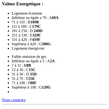
Valeur Energetique :
Logement économe
Inférieur ou égale a 70 : A
69
A
71 à 110 : B
109
B
111 à 180 : C
179
C
181 à 250 : D
249
D
251 à 330 : E
329
E
331 à 420 : F
419
F
Supérieur à 420 : G
500
G
Logement énergivore
Faible emission de ges
Inférieur ou égale a 5 : A
2
A
7 à 11 : B
8
B
12 à 30 : C
15
C
31 à 50 : D
35
D
51 à 70 : E
55
E
71 à 100 : F
80
F
Supérieur à 100 : G
120
G
Nous contactez