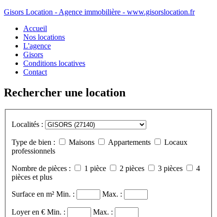
Gisors Location - Agence immobilière - www.gisorslocation.fr
Accueil
Nos locations
L'agence
Gisors
Conditions locatives
Contact
Rechercher une location
Localités :
Type de bien :
Maisons
Appartements
Locaux
professionnels
Nombre de pièces :
1 pièce
2 pièces
3 pièces
4
pièces et plus
Surface en m²
Min. :
Max. :
Loyer en €
Min. :
Max. :